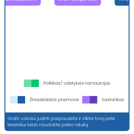
Politikas/ valstybės tarnautojas
Žiniasklaidos priemonė
Savininkas
Grafo vaizdui judinti paspauskite ir vilkite foną pele.
Masteliui keisti naudokite pelės ratuką.