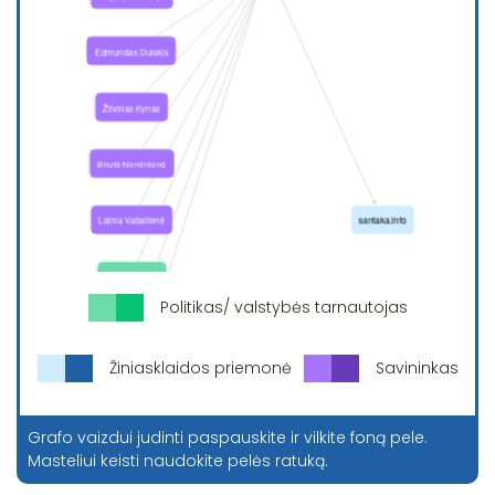
Politikas/ valstybės tarnautojas
Žiniasklaidos priemonė
Savininkas
Grafo vaizdui judinti paspauskite ir vilkite foną pele.
Masteliui keisti naudokite pelės ratuką.